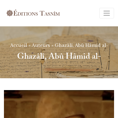
Ferm
Accueil
»
Auteurs
»
Ghazâlî, Abû Hâmid al-
Ghazâlî, Abû Hâmid al-