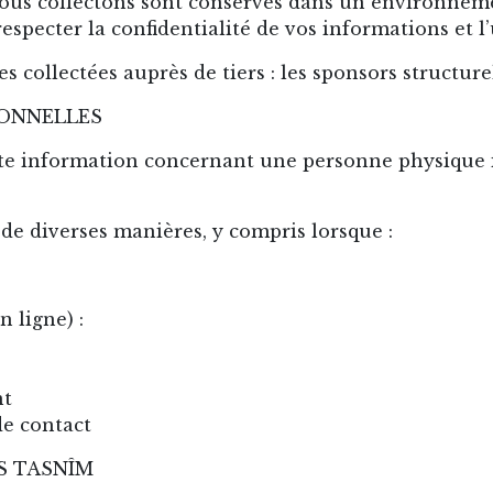
ous collectons sont conservés dans un environneme
specter la confidentialité de vos informations et l’
s collectées auprès de tiers : les sponsors structur
ONNELLES
te information concernant une personne physique id
de diverses manières, y compris lorsque :
 ligne) :
nt
e contact
NS TASNÎM