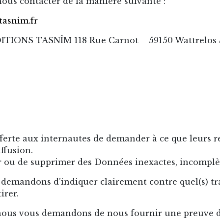
nous contacter de la manière suivante :
asnim.fr
DITIONS TASNÎM 118 Rue Carnot – 59150 Wattrelos 
fferte aux internautes de demander à ce que leurs 
ffusion.
ier ou de supprimer des Données inexactes, incomplè
s demandons d’indiquer clairement contre quel(s) t
irer.
 nous vous demandons de nous fournir une preuve de