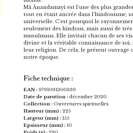
monde.
Mâ Ânandamayî est l’une des plus grandes
tout en étant ancrée dans l’hindouisme, sa
universelle. C’est pourquoi le rayonneme
seulement des hindous, mais aussi de trè
musulmans. Elle invitait chacun de ses vis
divine et la véritable connaissance de soi,
leur religion. De cela, le présent ouvrage
notre époque.
Fiche technique :
EAN :
9791091300339
Date de parution :
décembre 2020
Collection :
Ouvertures spirituelles
Hauteur (mm) :
225
Largeur (mm) :
155
Epaisseur (mm) :
10
Poids (g) :
230