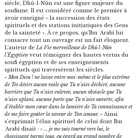
siècle, Dhû-l-Nûn est une figure majeure du
soufisme. Il est considéré comme le premier à
avoir enseigné « la succession des états
spirituels et des stations initiatiques des Gens
de la sainteté ». À ce propos, qu’Ibn ʿArabî lui
consacre tout un ouvrage est un fait éloquent.
L’auteur de
La Vie merveilleuse de Dhû l-Nûn
l’Égyptien
veut témoigner des hautes vertus du
soufi égyptien et de ses enseignements
spirituels qui traversèrent les siècles.
« Mon Dieu ! ne laisse entre moi-même et le plus extrême
de Tes désirs aucun voile que Tu n’aies déchiré, aucune
barrière que Tu n’aies enlevée, aucun obstacle que Tu
n’aies aplani, aucune porte que Tu n’aies ouverte, afin
d’établir mon cœur dans la lumière de Ta connaissance et
de me faire goûter la saveur de Ton amour. »
Ainsi
s’exprimait l’élan spirituel de celui dont Ibn
ʿArabî disait :
« … je me suis tourné vers lui, le
choisissant parmi tous, eu égard au grand nombre de