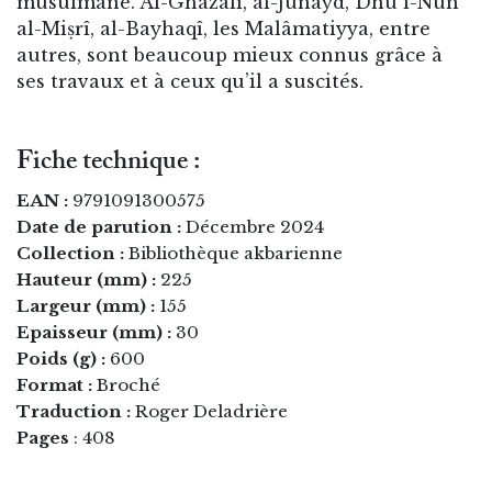
musulmane. Al-Ghazâlî, al-Junayd, Dhû l-Nûn
al-Miṣrî, al-Bayhaqî, les Malâmatiyya, entre
autres, sont beaucoup mieux connus grâce à
ses travaux et à ceux qu’il a suscités.
Fiche technique :
EAN :
9791091300575
Date de parution :
Décembre 2024
Collection :
Bibliothèque akbarienne
Hauteur (mm) :
225
Largeur (mm) :
155
Epaisseur (mm) :
30
Poids (g) :
600
Format :
Broché
Traduction :
Roger Deladrière
Pages
: 408