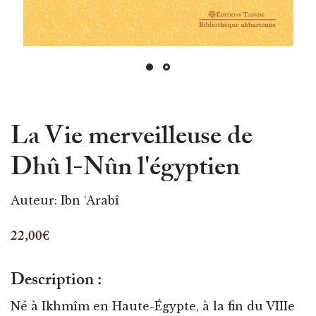
La Vie merveilleuse de
Dhû l-Nûn l'égyptien
Auteur:
Ibn ‘Arabî
22,00€
Description :
Né à Ikhmîm en Haute-Égypte, à la fin du VIIIe