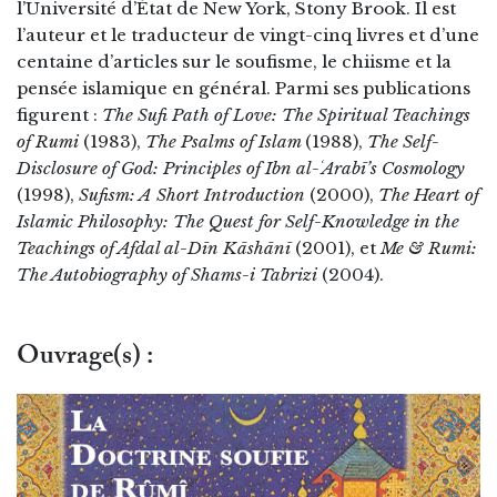
l’Université d’État de New York, Stony Brook. Il est
l’auteur et le traducteur de vingt-cinq livres et d’une
centaine d’articles sur le soufisme, le chiisme et la
pensée islamique en général. Parmi ses publications
figurent :
The Sufi Path of Love: The Spiritual Teachings
of Rumi
(1983),
The Psalms of Islam
(1988),
The Self-
Disclosure of God: Principles of Ibn al-ʿArabī’s Cosmology
(1998),
Sufism: A Short Introduction
(2000),
The Heart of
Islamic Philosophy: The Quest for Self-Knowledge in the
Teachings of Afdal al-Dīn Kāshānī
(2001), et
Me & Rumi:
The Autobiography of Shams-i Tabrizi
(2004).
Ouvrage(s) :